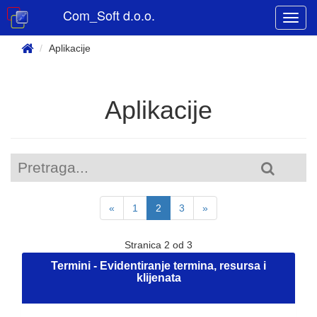
Com_Soft d.o.o.
Aplikacije
Aplikacije
«
1
2
3
»
Stranica 2 od 3
Termini - Evidentiranje termina, resursa i
klijenata