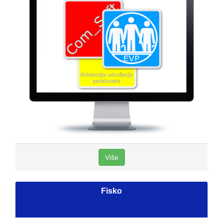
Više
Fisko